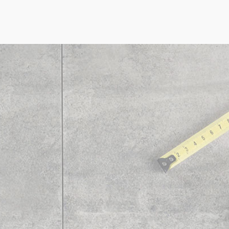
Wir sind ask.
Mit uns können Sie rechnen –
zuverlässig und wirtschaftlich!
ask Industrie Service GmbH und ask
Gebäude Management GmbH haben sich
durch den Einsatz und den Leistungswillen
ihrer Mitarbeiter sehr erfolgreich am Markt
positioniert.