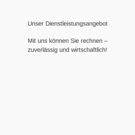
Unser Dienstleistungsangebot
Mit uns können Sie rechnen –
zuverlässig und wirtschaftlich!
INDUSTRIEMONTAGE
Um sich Standortvorteile zu sichern, ist es immer
wieder notwendig, Bearbeitungsmaschinen,
Produktionsanlagen oder komplette Werke zu
verlagern.