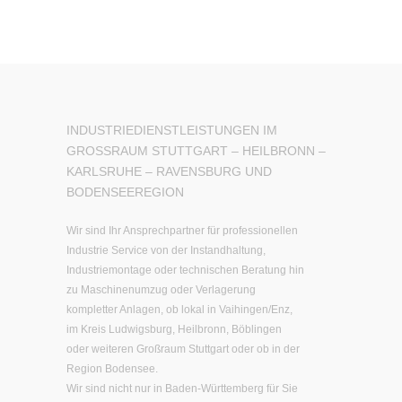
(ehemals BGV A3) wird immer mehr n...
INDUSTRIEDIENSTLEISTUNGEN IM
GROSSRAUM STUTTGART – HEILBRONN – K
ARLSRUHE – RAVENSBURG UND B
ODENSEEREGION
Wir sind Ihr Ansprechpartner für professionellen
Industrie Service
von der Instandhaltung,
Industriemontage oder technischen Beratung hin
zu Maschinenumzug oder Verlagerung
kompletter Anlagen, ob lokal in Vaihingen/Enz,
im Kreis Ludwigsburg, Heilbronn, Böblingen
oder weiteren Großraum Stuttgart oder ob in der
Region Bodensee.
Wir sind nicht nur in Baden-Württemberg für Sie