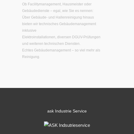
Ob Facilitymanagement, Hausmeister oder
Gebäudedienste – egal, wie Sie es nennen:
Über Gebäude- und Hallenreinigung hinaus
bieten wir technisches Gebäudemanagement
inklusive
Elektroinstallationen, diversen DGUV-Prüfungen
und weiteren technischen Diensten.
Echtes Gebäudemanagement – so viel mehr als
Reinigung.
ask
Industrie Service